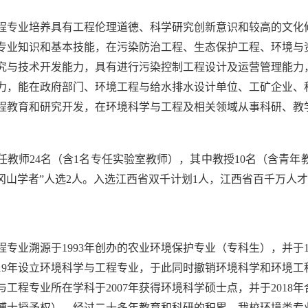
程专业培养具有工程伦理道德、科学研究创新意识和较高的文化
专业知识和基本技能，在污染防治工程、生态保护工程、环境与
究与技术开发能力，具有进行污染控制工程设计及运营管理能力
力，能在政府部门、环境工程与给水排水设计单位、工矿企业、
程教育和研究开发，在环境科学与工程及相关领域从事科研、教
任教师24名（含1名专任实验室教师），其中教授10名（含青年
井冈山学者”人选2人。入选江西省双千计划1人，江西省百千万人
】
专业溯源于1993年创办的农业环境保护专业（专科生），并于1
019年设立环境科学与工程专业，于此同时撤销环境科学和环境工
工程专业所在学科于2007年获得环境科学硕士点，并于2018年
博士授予权）。经过二十多年教育和科研的积累，我校环境类专