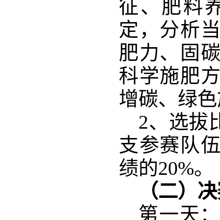
征
、肥料
定，分析
肥力
、
固
科学施肥
增碳、绿色
2、选拔
支
参赛队
绩的20%。 
（二）决
第一天