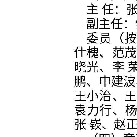
主 任：
副主任：
委员（
仕槐、范茂
晓光、
李 
鹏、申建波
王小治、
袁力行、
张 嵚
、赵正