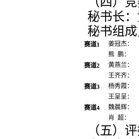
（四）竞
秘书长：
秘书组成
姜冠杰：
赛道1
熊  鹏：
黄燕兰：
赛道2
王齐齐：
杨秀霞：
赛道3
王呈呈：
魏晨辉：
赛道4
肖  超：
（五）评